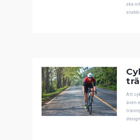
ska or
snabba
Cy
tr
Att cy
även e
tränin
design