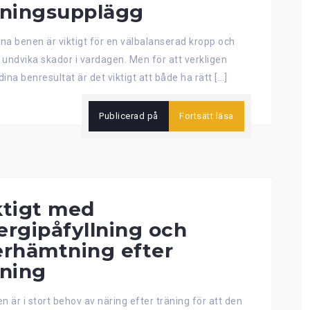
äningsupplägg
äna benen är viktigt för en välbalanserad kropp och
t undvika skador i vardagen. Men för att verkligen
ina benresultat är det viktigt att både ha rätt […]
Publicerad på
Fortsätt läsa
ktigt med
ergipåfyllning och
erhämtning efter
äning
n är i stort behov av näring efter träning för att den