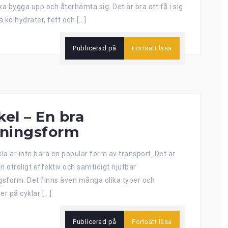
ka bygga upp och återhämta sig. Det är bra att få i sig
 kolhydrater, fett och […]
Publicerad på
Fortsätt läsa
kel – En bra
äningsform
kla är inte bara en populär form av transport. Det är
n otroligt effektiv och samtidigt njutbar
gsform. Det finns även många olika typer och
er på cyklar […]
Publicerad på
Fortsätt läsa