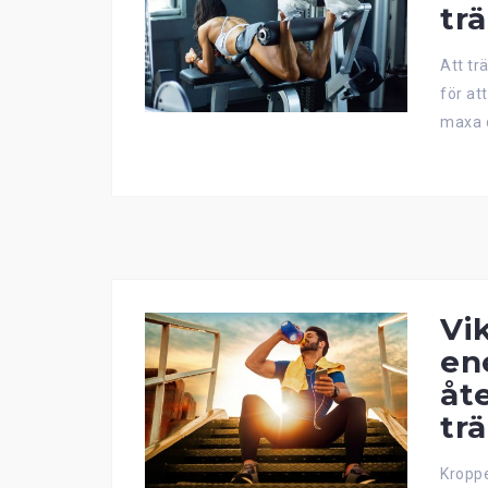
tr
Att tr
för at
maxa d
Vi
en
åt
tr
Kroppe