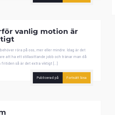
rför vanlig motion är
tigt
a behöver röra på oss, mer eller mindre. Idag är det
are att ha ett stillasittande jobb och tränar man då
 fritiden så är det extra viktigt […]
Publicerad på
Fortsätt läsa
rm