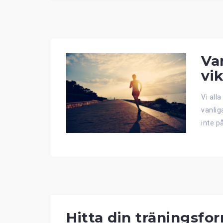
Va
vik
Vi all
vanlig
inte på
Hitta din träningsfo