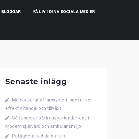
 BLOGGAR
FÅ LIV I DINA SOCIALA MEDIER
Senaste inlägg
Molnbaserat affärssystem som driver
effektiv handel och tillväxt
Så fungerar bårtransportunderrede i
modern sjukvård och ambulansmiljö
Rättigheter vid dolda fel i