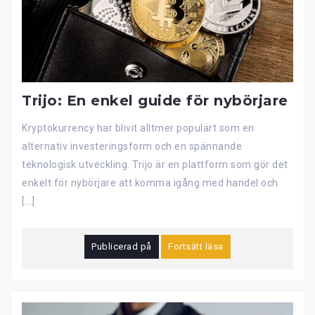
Trijo: En enkel guide för nybörjare
Kryptokurrency har blivit alltmer populärt som en
alternativ investeringsform och en spännande
teknologisk utveckling. Trijo är en plattform som gör det
enkelt för nybörjare att komma igång med handel och
[…]
Publicerad på
Fortsätt läsa