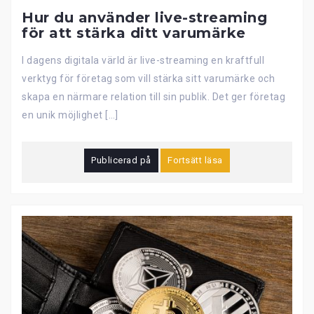
Hur du använder live-streaming
för att stärka ditt varumärke
I dagens digitala värld är live-streaming en kraftfull
verktyg för företag som vill stärka sitt varumärke och
skapa en närmare relation till sin publik. Det ger företag
en unik möjlighet […]
Publicerad på
Fortsätt läsa