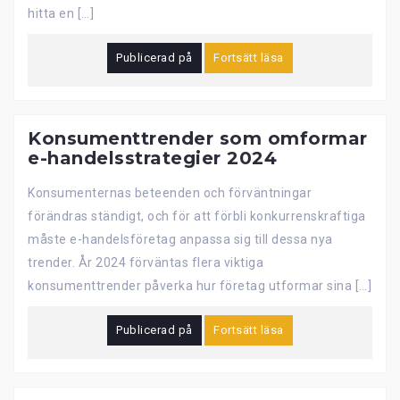
hitta en […]
Publicerad på
Fortsätt läsa
Konsumenttrender som omformar
e-handelsstrategier 2024
Konsumenternas beteenden och förväntningar
förändras ständigt, och för att förbli konkurrenskraftiga
måste e-handelsföretag anpassa sig till dessa nya
trender. År 2024 förväntas flera viktiga
konsumenttrender påverka hur företag utformar sina […]
Publicerad på
Fortsätt läsa