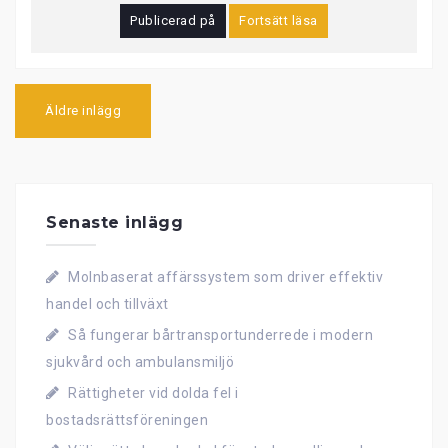
Publicerad på
Fortsätt läsa
I
Äldre inlägg
n
l
ä
g
g
Senaste inlägg
s
n
a
Molnbaserat affärssystem som driver effektiv
v
i
handel och tillväxt
g
Så fungerar bårtransportunderrede i modern
e
r
sjukvård och ambulansmiljö
i
Rättigheter vid dolda fel i
n
g
bostadsrättsföreningen