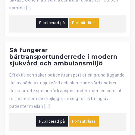
tillväxt. Genom att samla centrala funktioner i ett och
samma […]
Publicerad på
Fortsätt läsa
Så fungerar
bårtransportunderrede i modern
sjukvård och ambulansmiljö
Effektiv och säker patienttransport är en grundläggande
del av både akutsjukvård och planerade vårdinsatser. I
detta arbete spelar bårtransportunderreden en central
roll, eftersom de möjliggör smidig förflyttning av
patienter mellan […]
Publicerad på
Fortsätt läsa