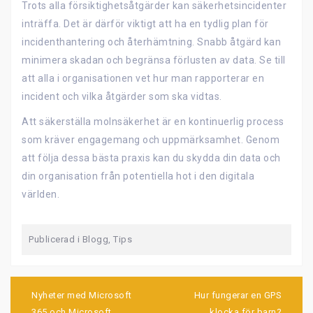
Trots alla försiktighetsåtgärder kan säkerhetsincidenter
inträffa. Det är därför viktigt att ha en tydlig plan för
incidenthantering och återhämtning. Snabb åtgärd kan
minimera skadan och begränsa förlusten av data. Se till
att alla i organisationen vet hur man rapporterar en
incident och vilka åtgärder som ska vidtas.
Att säkerställa molnsäkerhet är en kontinuerlig process
som kräver engagemang och uppmärksamhet. Genom
att följa dessa bästa praxis kan du skydda din data och
din organisation från potentiella hot i den digitala
världen.
Publicerad i
Blogg
,
Tips
I
Nyheter med Microsoft
Hur fungerar en GPS
n
365 och Microsoft
klocka för barn?