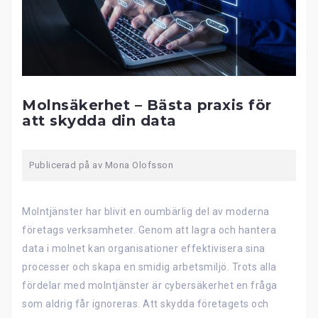
Molnsäkerhet – Bästa praxis för
att skydda din data
Publicerad på
av
Mona Olofsson
Molntjänster har blivit en oumbärlig del av moderna
företags verksamheter. Genom att lagra och hantera
data i molnet kan organisationer effektivisera sina
processer och skapa en smidig arbetsmiljö. Trots alla
fördelar med molntjänster är cybersäkerhet en fråga
som aldrig får ignoreras. Att skydda företagets och