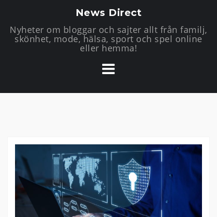
H
News Direct
o
Nyheter om bloggar och sajter allt från familj,
p
skönhet, mode, hälsa, sport och spel online
p
eller hemma!
a
t
i
l
l
i
n
n
e
h
å
l
l