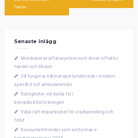
l
Teams
ä
g
g
s
n
a
Senaste inlägg
v
i
g
Molnbaserat affärssystem som driver effektiv
e
handel och tillväxt
r
i
Så fungerar bårtransportunderrede i modern
n
sjukvård och ambulansmiljö
g
Rättigheter vid dolda fel i
bostadsrättsföreningen
Välja rätt elsparkcykel för stadspendling och
fritid
Konsumenttrender som omformar e-