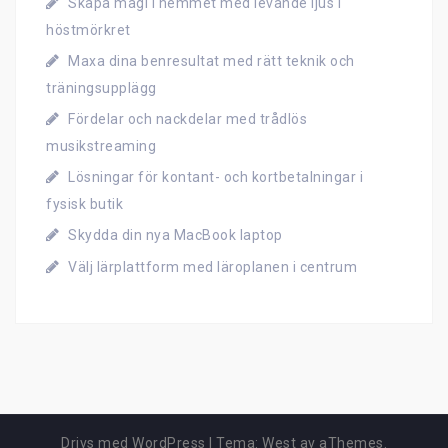
Skapa magi i hemmet med levande ljus i
höstmörkret
Maxa dina benresultat med rätt teknik och
träningsupplägg
Fördelar och nackdelar med trådlös
musikstreaming
Lösningar för kontant- och kortbetalningar i
fysisk butik
Skydda din nya MacBook laptop
Välj lärplattform med läroplanen i centrum
Drivs med WordPress
|
Tema:
West
av aThemes.